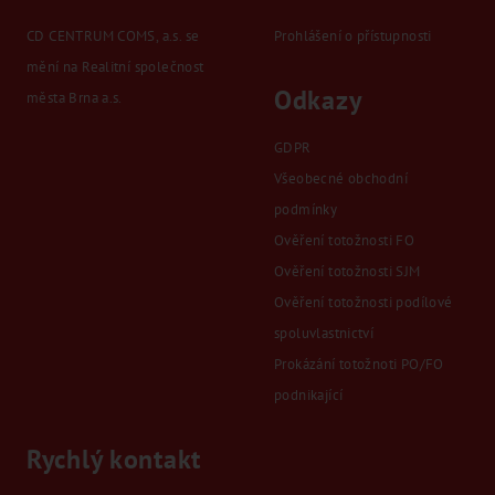
CD CENTRUM COMS, a.s. se
Prohlášení o přístupnosti
mění na Realitní společnost
Odkazy
města Brna a.s.
GDPR
Všeobecné obchodní
podmínky
Ověření totožnosti FO
Ověření totožnosti SJM
Ověření totožnosti podílové
spoluvlastnictví
Prokázání totožnoti PO/FO
podnikající
Rychlý kontakt