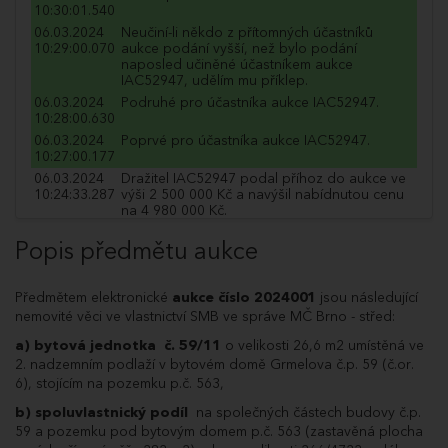
10:30:01.540
06.03.2024
Neučiní-li někdo z přítomných účastníků
10:29:00.070
aukce podání vyšší, než bylo podání
naposled učiněné účastníkem aukce
IAC52947, udělím mu příklep.
06.03.2024
Podruhé pro účastníka aukce IAC52947.
10:28:00.630
06.03.2024
Poprvé pro účastníka aukce IAC52947.
10:27:00.177
06.03.2024
Dražitel IAC52947 podal příhoz do aukce ve
10:24:33.287
výši 2 500 000 Kč a navýšil nabídnutou cenu
na 4 980 000 Kč.
06.03.2024
Dražitel FIO60641 podal příhoz do aukce ve
Popis předmětu aukce
10:13:18.460
výši 10 000 Kč a navýšil nabídnutou cenu na
2 480 000 Kč.
06.03.2024
Dražitel HGS19521 podal příhoz do aukce ve
Předmětem elektronické
aukce číslo 2024001
jsou následující
10:09:22.157
výši 10 000 Kč a navýšil nabídnutou cenu na
nemovité věci ve vlastnictví SMB ve správe MČ Brno - střed:
2 470 000 Kč.
06.03.2024
Dražitel IAC52947 podal příhoz do aukce ve
a) bytová jednotka č. 59/11
o velikosti 26,6 m2 umístěná ve
10:07:25.090
výši 10 000 Kč a navýšil nabídnutou cenu na
2. nadzemním podlaží v bytovém domě Grmelova č.p. 59 (č.or.
2 460 000 Kč.
6), stojícím na pozemku p.č. 563,
06.03.2024
Dražitel OZX66188 podal příhoz do aukce ve
10:07:24.090
výši 10 000 Kč a navýšil nabídnutou cenu na
b) spoluvlastnický podíl
na společných částech budovy č.p.
2 450 000 Kč.
59 a pozemku pod bytovým domem p.č. 563 (zastavěná plocha