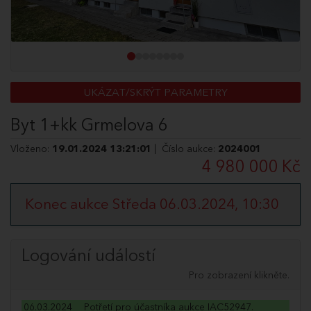
UKÁZAT/SKRÝT PARAMETRY
Byt 1+kk Grmelova 6
Vloženo:
19.01.2024 13:21:01
| Číslo aukce:
2024001
4 980 000 Kč
Konec aukce Středa 06.03.2024, 10:30
Logování událostí
Pro zobrazení klikněte.
06.03.2024
Potřetí pro účastníka aukce IAC52947.