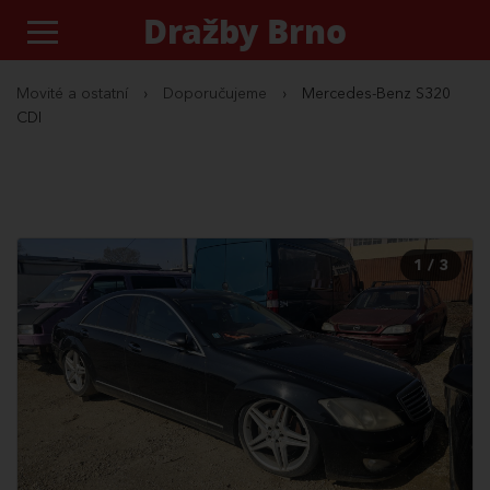
Dražby Brno
Movité a ostatní
›
Doporučujeme
›
Mercedes-Benz S320
CDI
1 / 3