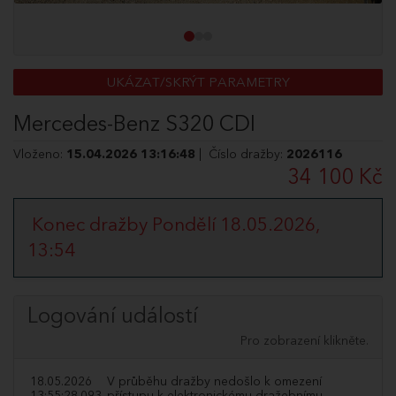
UKÁZAT/SKRÝT PARAMETRY
Mercedes-Benz S320 CDI
Vloženo:
15.04.2026 13:16:48
| Číslo dražby:
2026116
34 100 Kč
Konec dražby Pondělí 18.05.2026,
13:54
Logování událostí
Pro zobrazení klikněte.
18.05.2026
V průběhu dražby nedošlo k omezení
13:55:28.093
přístupu k elektronickému dražebnímu