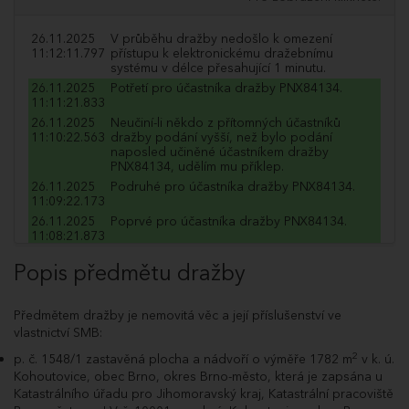
26.11.2025
V průběhu dražby nedošlo k omezení
11:12:11.797
přístupu k elektronickému dražebnímu
systému v délce přesahující 1 minutu.
26.11.2025
Potřetí pro účastníka dražby PNX84134.
11:11:21.833
26.11.2025
Neučiní-li někdo z přítomných účastníků
11:10:22.563
dražby podání vyšší, než bylo podání
naposled učiněné účastníkem dražby
PNX84134, udělím mu příklep.
26.11.2025
Podruhé pro účastníka dražby PNX84134.
11:09:22.173
26.11.2025
Poprvé pro účastníka dražby PNX84134.
11:08:21.873
26.11.2025
Dražitel PNX84134 podal příhoz do dražby
Popis předmětu dražby
11:08:21.843
ve výši 1 050 000 Kč a navýšil nabídnutou
cenu na 40 107 800 Kč.
26.11.2025
Poprvé pro účastníka dražby EBD03901.
Předmětem dražby je nemovitá věc a její příslušenství ve
11:07:56.193
vlastnictví SMB:
26.11.2025
Dražitel EBD03901 podal příhoz do dražby
11:07:56.020
ve výši 0 Kč a navýšil nabídnutou cenu na
2
p. č. 1548/1 zastavěná plocha a nádvoří o výměře 1782 m
v k. ú.
39 057 800 Kč.
Kohoutovice, obec Brno, okres Brno-město, která je zapsána u
26.11.2025
Neučiní-li někdo z přítomných účastníků
Katastrálního úřadu pro Jihomoravský kraj, Katastrální pracoviště
11:07:29.917
dražby podání vyšší, než bylo podání