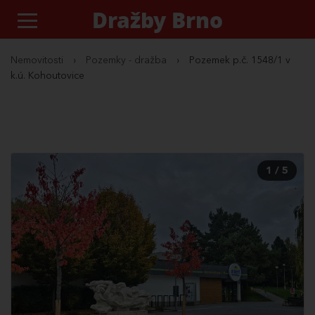
Dražby Brno
Nemovitosti
›
Pozemky - dražba
›
Pozemek p.č. 1548/1 v
k.ú. Kohoutovice
1 / 5