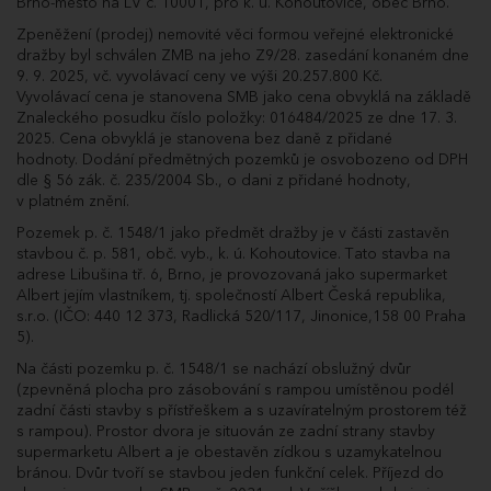
Brno-město na LV č. 10001, pro k. ú. Kohoutovice, obec Brno.
naposled učiněné účastníkem dražby
PNX84134, udělím mu příklep.
Zpeněžení (prodej) nemovité věci formou veřejné elektronické
26.11.2025
Podruhé pro účastníka dražby PNX84134.
dražby byl schválen ZMB na jeho Z9/28. zasedání konaném dne
11:06:29.900
9. 9. 2025, vč. vyvolávací ceny ve výši 20.257.800 Kč.
26.11.2025
Poprvé pro účastníka dražby PNX84134.
Vyvolávací cena je stanovena SMB jako cena obvyklá na základě
11:05:29.523
Znaleckého posudku číslo položky: 016484/2025 ze dne 17. 3.
26.11.2025
Dražitel PNX84134 podal příhoz do dražby
2025. Cena obvyklá je stanovena bez daně z přidané
11:05:29.477
ve výši 1 050 000 Kč a navýšil nabídnutou
hodnoty. Dodání předmětných pozemků je osvobozeno od DPH
cenu na 39 057 800 Kč.
dle § 56 zák. č. 235/2004 Sb., o dani z přidané hodnoty,
26.11.2025
Poprvé pro účastníka dražby EBD03901.
v platném znění.
11:05:20.883
Pozemek p. č. 1548/1 jako předmět dražby je v části zastavěn
26.11.2025
Dražitel EBD03901 podal příhoz do dražby
stavbou č. p. 581, obč. vyb., k. ú. Kohoutovice. Tato stavba na
11:05:20.773
ve výši 0 Kč a navýšil nabídnutou cenu na
38 007 800 Kč.
adrese Libušina tř. 6, Brno, je provozovaná jako supermarket
Albert jejím vlastníkem, tj. společností Albert Česká republika,
26.11.2025
Neučiní-li někdo z přítomných účastníků
11:05:10.777
dražby podání vyšší, než bylo podání
s.r.o. (IČO: 440 12 373, Radlická 520/117, Jinonice,158 00 Praha
naposled učiněné účastníkem dražby
5).
PNX84134, udělím mu příklep.
Na části pozemku p. č. 1548/1 se nachází obslužný dvůr
26.11.2025
Podruhé pro účastníka dražby PNX84134.
(zpevněná plocha pro zásobování s rampou umístěnou podél
11:04:11.027
zadní části stavby s přístřeškem a s uzavíratelným prostorem též
26.11.2025
Poprvé pro účastníka dražby PNX84134.
s rampou). Prostor dvora je situován ze zadní strany stavby
11:03:09.807
supermarketu Albert a je obestavěn zídkou s uzamykatelnou
26.11.2025
Dražitel PNX84134 podal příhoz do dražby
bránou. Dvůr tvoří se stavbou jeden funkční celek. Příjezd do
11:03:09.760
ve výši 1 050 000 Kč a navýšil nabídnutou