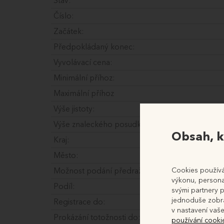
Stav:
Číslo:
Začátek:
Předpokládaný konec:
Vyvolávací cena:
Minimální příhoz:
Maximální příhoz
Výše jistoty:
Výše znaleckého posudku:
Obsah, k
Kraj:
Město:
Cookies používá
Možnost podání předražku:
výkonu, personal
Podíl:
svými partnery p
jednoduše zobra
Registrace do:
v nastavení vaše
Prokázání totožnosti do:
používání cooki