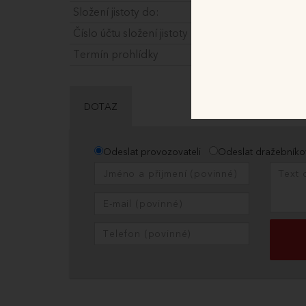
Složení jistoty do:
Číslo účtu složení jistoty
Termín prohlídky
6.10.2025 v 10:00 ho
DOTAZ
Odeslat provozovateli
Odeslat dražebníko