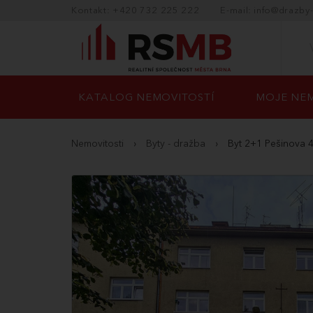
Kontakt: +420 732 225 222
E-mail: info@drazby
KATALOG NEMOVITOSTÍ
MOJE NEM
Nemovitosti
›
Byty - dražba
›
Byt 2+1 Pešinova 4