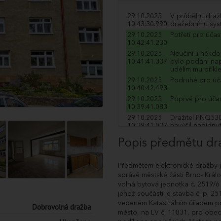
29.10.2025
V průběhu dražb
10:43:30.990
dražebnímu syst
29.10.2025
Potřetí pro úča
10:42:41.230
29.10.2025
Neučiní-li někd
10:41:41.337
bylo podání na
udělím mu příkl
29.10.2025
Podruhé pro úč
10:40:42.493
29.10.2025
Poprvé pro úča
10:39:41.083
29.10.2025
Dražitel PNQ530
10:39:41.037
navýšil nabídnu
29.10.2025
Poprvé pro úča
Popis předmětu dr
10:39:18.463
29.10.2025
Dražitel ELK064
10:39:18.137
navýšil nabídnu
Předmětem elektronické
dražby j
29.10.2025
Poprvé pro úča
správě městské části Brno- Králo
10:38:58.547
volná bytová jednotka č. 2519/6
29.10.2025
Dražitel PNQ530
jehož součástí je stavba č. p. 2
10:38:58.423
navýšil nabídnu
vedeném Katastrálním úřadem pro
Dobrovolná dražba
29.10.2025
Podruhé pro úč
město, na LV č. 11831, pro obec 
10:38:51.830