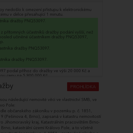
y nedošlo k omezení přístupu k elektronickému
ému v délce přesahující 1 minutu.
stníka dražby PNQ53097.
o z přítomných účastníků dražby podání vyšší, než
posled učiněné účastníkem dražby PNQ53097,
ep.
astníka dražby PNQ53097.
stníka dražby PNQ53097.
97 podal příhoz do dražby ve výši 20 000 Kč a
tou cenu na 5 900 000 Kč.
stníka dražby ELK06494.
ažby
PROHLÍDKA
94 podal příhoz do dražby ve výši 20 000 Kč a
tou cenu na 5 880 000 Kč.
sou následující nemovité věci ve vlastnictví SMB, ve
stníka dražby PNQ53097.
vo Pole:
 dle občanského zákoníku v pozemku p. č. 1851,
97 podal příhoz do dražby ve výši 20 000 Kč a
519 (Pešinova 4, Brno), zapsaná v katastru nemovitostí
tou cenu na 5 860 000 Kč.
 Jihomoravský kraj, Katastrálním pracovištěm Brno-
astníka dražby ELK06494.
Brno, katastrální území Královo Pole, a to včetně