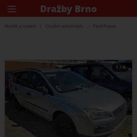
Dražby Brno
Movité a ostatní
›
Osobní automobily
›
Ford Focus
1 / 4