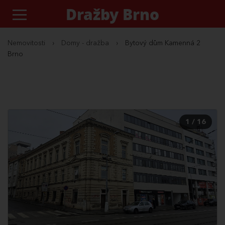
Dražby Brno
Nemovitosti
›
Domy - dražba
›
Bytový dům Kamenná 2
Brno
1 / 16