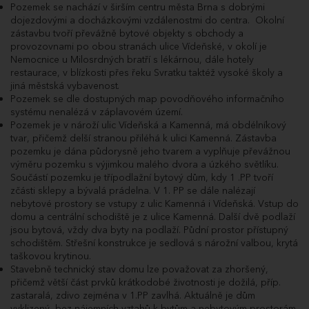
Pozemek se nachází v širším centru města Brna s dobrými
14.05.2025
Poprvé pro účastníka dražby LJL61959.
dojezdovými a docházkovými vzdálenostmi do centra. Okolní
10:41:06.323
zástavbu tvoří převážně bytové objekty s obchody a
14.05.2025
Dražitel LJL61959 podal příhoz do dražby ve
provozovnami po obou stranách ulice Vídeňské, v okolí je
10:41:06.243
výši 50 000 Kč a navýšil nabídnutou cenu na
Nemocnice u Milosrdných bratří s lékárnou, dále hotely
34 100 000 Kč.
restaurace, v blízkosti přes řeku Svratku taktéž vysoké školy a
14.05.2025
Poprvé pro účastníka dražby EDI57918.
jiná městská vybavenost.
10:40:54.717
Pozemek se dle dostupných map povodňového informačního
14.05.2025
Dražitel EDI57918 podal příhoz do dražby ve
systému nenalézá v záplavovém území.
10:40:54.670
výši 50 000 Kč a navýšil nabídnutou cenu na
Pozemek je v nároží ulic Vídeňská a Kamenná, má obdélníkový
34 050 000 Kč.
tvar, přičemž delší stranou přiléhá k ulici Kamenná. Zástavba
14.05.2025
Poprvé pro účastníka dražby LJL61959.
pozemku je dána půdorysně jeho tvarem a vyplňuje převážnou
10:40:41.017
výměru pozemku s výjimkou malého dvora a úzkého světlíku.
14.05.2025
Dražitel LJL61959 podal příhoz do dražby ve
Součástí pozemku je třípodlažní bytový dům, kdy 1 .PP tvoří
10:40:40.953
výši 50 000 Kč a navýšil nabídnutou cenu na
34 000 000 Kč.
zčásti sklepy a bývalá prádelna. V 1. PP se dále nalézají
nebytové prostory se vstupy z ulic Kamenná i Vídeňská. Vstup do
14.05.2025
Poprvé pro účastníka dražby EDI57918.
10:40:31.410
domu a centrální schodiště je z ulice Kamenná. Další dvě podlaží
jsou bytová, vždy dva byty na podlaží. Půdní prostor přístupný
14.05.2025
Dražitel EDI57918 podal příhoz do dražby ve
10:40:31.360
výši 50 000 Kč a navýšil nabídnutou cenu na
schodištěm. Střešní konstrukce je sedlová s nárožní valbou, krytá
33 950 000 Kč.
taškovou krytinou.
14.05.2025
Poprvé pro účastníka dražby LJL61959.
Stavebně technický stav domu lze považovat za zhoršený,
10:40:19.100
přičemž větší část prvků krátkodobé životnosti je dožilá, příp.
14.05.2025
Dražitel LJL61959 podal příhoz do dražby ve
zastaralá, zdivo zejména v 1.PP zavlhá. Aktuálně je dům
10:40:19.020
výši 50 000 Kč a navýšil nabídnutou cenu na
vyklizený, bez nájemních vztahů k bytům a nebytovým prostorám.