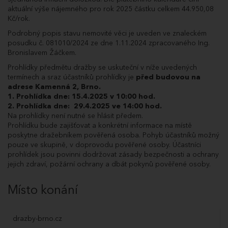
14.05.2025
Dražitel LJL61959 podal příhoz do dražby ve
aktuální výše nájemného pro rok 2025 částku celkem 44.950,08
10:37:56.087
výši 50 000 Kč a navýšil nabídnutou cenu na
33 300 000 Kč.
Kč/rok.
14.05.2025
Poprvé pro účastníka dražby EDI57918.
Podrobný popis stavu nemovité věci je uveden ve znaleckém
10:37:17.923
posudku č. 081010/2024 ze dne 1.11.2024 zpracovaného Ing.
14.05.2025
Dražitel EDI57918 podal příhoz do dražby ve
Bronislavem Žáčkem.
10:37:17.780
výši 50 000 Kč a navýšil nabídnutou cenu na
33 250 000 Kč.
Prohlídky předmětu dražby se uskuteční v níže uvedených
14.05.2025
Poprvé pro účastníka dražby LJL61959.
termínech a sraz účastníků prohlídky je
před budovou
na
10:37:14.110
adrese Kamenná 2, Brno.
14.05.2025
Dražitel LJL61959 podal příhoz do dražby ve
1. Prohlídka dne: 15.4.2025 v 10:00 hod.
10:37:14.033
výši 50 000 Kč a navýšil nabídnutou cenu na
2. Prohlídka dne: 29.4.2025 ve 14:00 hod.
33 200 000 Kč.
Na prohlídky není nutné se hlásit předem.
14.05.2025
Poprvé pro účastníka dražby EDI57918.
Prohlídku bude zajišťovat a konkrétní informace na místě
10:36:47.210
poskytne dražebníkem pověřená osoba. Pohyb účastníků možný
14.05.2025
Dražitel EDI57918 podal příhoz do dražby ve
pouze ve skupině, v doprovodu pověřené osoby. Účastníci
10:36:47.147
výši 50 000 Kč a navýšil nabídnutou cenu na
prohlídek jsou povinni dodržovat zásady bezpečnosti a ochrany
33 150 000 Kč.
jejich zdraví, požární ochrany a dbát pokynů pověřené osoby.
14.05.2025
Poprvé pro účastníka dražby LJL61959.
10:36:36.243
Místo konání
14.05.2025
Dražitel LJL61959 podal příhoz do dražby ve
10:36:36.183
výši 50 000 Kč a navýšil nabídnutou cenu na
33 100 000 Kč.
14.05.2025
Poprvé pro účastníka dražby EDI57918.
drazby-brno.cz
10:36:06.267