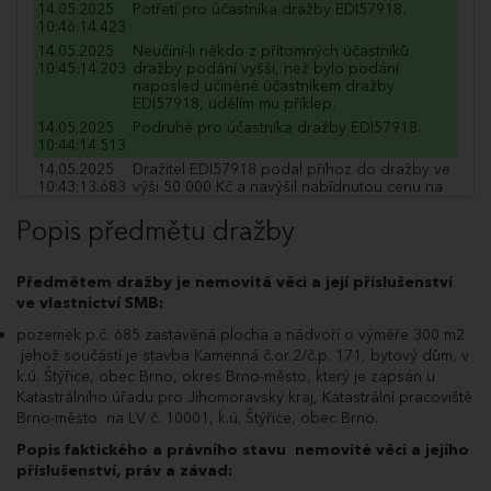
14.05.2025
Potřetí pro účastníka dražby EDI57918.
10:46:14.423
14.05.2025
Neučiní-li někdo z přítomných účastníků
10:45:14.203
dražby podání vyšší, než bylo podání
naposled učiněné účastníkem dražby
EDI57918, udělím mu příklep.
14.05.2025
Podruhé pro účastníka dražby EDI57918.
10:44:14.513
14.05.2025
Dražitel EDI57918 podal příhoz do dražby ve
10:43:13.683
výši 50 000 Kč a navýšil nabídnutou cenu na
34 250 000 Kč.
Popis předmětu dražby
14.05.2025
Poprvé pro účastníka dražby EDI57918.
10:43:13.667
14.05.2025
Poprvé pro účastníka dražby LJL61959.
Předmětem dražby je nemovitá věci a její příslušenství
10:43:01.327
ve vlastnictví SMB:
14.05.2025
Dražitel LJL61959 podal příhoz do dražby ve
10:43:01.250
výši 50 000 Kč a navýšil nabídnutou cenu na
pozemek p.č. 685 zastavěná plocha a nádvoří o výměře 300 m2
34 200 000 Kč.
jehož součástí je stavba Kamenná č.or.2/č.p. 171, bytový dům, v
14.05.2025
Podruhé pro účastníka dražby EDI57918.
k.ú. Štýřice, obec Brno, okres Brno-město, který je zapsán u
10:42:19.460
Katastrálního úřadu pro Jihomoravský kraj, Katastrální pracoviště
14.05.2025
Poprvé pro účastníka dražby EDI57918.
Brno-město na LV č. 10001, k.ú. Štýřice, obec Brno.
10:41:19.147
Popis faktického a právního stavu nemovité věci a jejího
14.05.2025
Dražitel EDI57918 podal příhoz do dražby ve
příslušenství, práv a závad:
10:41:19.023
výši 50 000 Kč a navýšil nabídnutou cenu na
34 150 000 Kč.