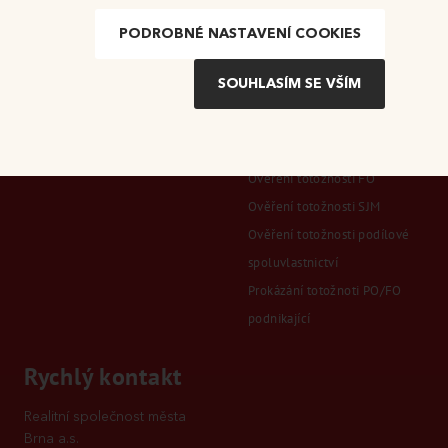
mění na Realitní společnost
PODROBNÉ NASTAVENÍ COOKIES
Odkazy
města Brna a.s.
GDPR
Všeobecné obchodní
podmínky
Ověření totožnosti FO
Ověření totožnosti SJM
Ověření totožnosti podílové
spoluvlastnictví
Prokázání totožnoti PO/FO
podnikající
Rychlý kontakt
Realitní společnost města
Brna a.s.