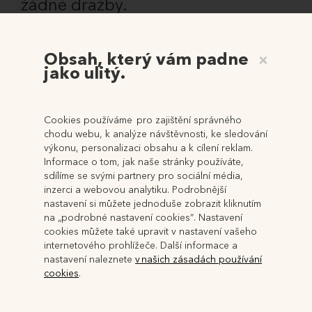
žádné dražby.
REGISTRUJTE SE!
Obsah, který vám padne
×
jako ulitý.
Jak se registrovat na portále našich dražeb a přihlásit se k
dražbě, prokázat totožnost a složit dražební jistotu?.
Cookies používáme pro zajištění správného
VÍCE INFORMACÍ ZDE
chodu webu, k analýze návštěvnosti, ke sledování
výkonu, personalizaci obsahu a k cílení reklam.
Informace o tom, jak naše stránky používáte,
sdílíme se svými partnery pro sociální média,
inzerci a webovou analytiku. Podrobnější
nastavení si můžete jednoduše zobrazit kliknutím
na „podrobné nastavení cookies“. Nastavení
cookies můžete také upravit v nastavení vašeho
internetového prohlížeče. Další informace a
Aktuální
Technické
nastavení naleznete
v našich zásadách používání
cookies
.
informace
informace
CD CENTRUM COMS, a.s. se
Prohlášení o přístupnosti