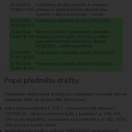
22.04.2026
V průběhu dražby nedošlo k omezení
10:44:07.960
přístupu k elektronickému dražebnímu
systému v délce přesahující 1 minutu.
22.04.2026
Potřetí pro účastníka dražby EVQ23025.
10:43:20.277
22.04.2026
Neučiní-li někdo z přítomných účastníků
10:42:18.133
dražby podání vyšší, než bylo podání
naposled učiněné účastníkem dražby
EVQ23025, udělím mu příklep.
22.04.2026
Podruhé pro účastníka dražby EVQ23025.
10:41:18.553
22.04.2026
Poprvé pro účastníka dražby EVQ23025.
10:40:18.147
22.04.2026
Dražitel EVQ23025 podal příhoz do dražby
Popis předmětu dražby
10:40:18.007
ve výši 20 000 Kč a navýšil nabídnutou cenu
na 4 640 000 Kč.
22.04.2026
Poprvé pro účastníka dražby ZHI66149.
Předmětem elektronické dražby jsou následující nemovité věci ve
10:39:58.980
vlastnictví SMB, ve správě ÚMČ Brno-sever:
22.04.2026
Dražitel ZHI66149 podal příhoz do dražby ve
10:39:58.840
výši 20 000 Kč a navýšil nabídnutou cenu na
volná bytová jednotka č. 374/7, vymezená podle zákona č.
4 620 000 Kč.
72/1994 Sb., zákon o vlastnictví bytů, v budově č. p. 374, 376,
22.04.2026
Poprvé pro účastníka dražby EVQ23025.
378 na ulici Nejedlého, postavené na pozemcích p. č. 102, 103/1,
10:39:41.217
104 vše v k.ú. Lesná v Brně,
22.04.2026
Dražitel EVQ23025 podal příhoz do dražby
spoluvlastnický podíl o velikosti 3480/223431 na společných