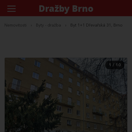
Dražby Brno
Nemovitosti
›
Byty - dražba
›
Byt 1+1 Dřevařská 31, Brno
1 / 10