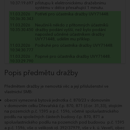
10:37:19.697
přístupu k elektronickému dražebnímu
systému v délce přesahující 1 minutu.
11.03.2026
Potřetí pro účastníka dražby UVY71448.
10:36:30.343
11.03.2026
Neučiní-li někdo z přítomných účastníků
10:35:30.450
dražby podání vyšší, než bylo podání
naposled učiněné účastníkem dražby
UVY71448, udělím mu příklep.
11.03.2026
Podruhé pro účastníka dražby UVY71448.
10:34:30.777
11.03.2026
Poprvé pro účastníka dražby UVY71448.
10:33:29.790
11.03.2026
Dražitel UVY71448 podal příhoz do dražby
Popis předmětu dražby
10:33:29.743
ve výši 100 000 Kč a navýšil nabídnutou cenu
na 5 403 270 Kč.
11.03.2026
Poprvé pro účastníka dražby COA12881.
Předmětem dražby je nemovitá věc a její příslušenství ve
10:33:09.920
vlastnictví SMB:
11.03.2026
Dražitel COA12881 podal příhoz do dražby
10:33:09.873
ve výši 20 000 Kč a navýšil nabídnutou cenu
obecní vymezená bytová jednotka č. 870/23 v domovním
na 5 303 270 Kč.
v domovním celku Dřevařská č.p. 870, 871 (č.or. 31,33), stojícím
11.03.2026
Podruhé pro účastníka dražby UVY71448.
na pozemcích p.č. 1595 a p.č. 1596, včetně spoluvlastnického
10:33:00.000
podílu na společných částech budovy č.p. 870, 871 a
11.03.2026
Poprvé pro účastníka dražby UVY71448.
spoluvlastnického podílu na pozemcích pod budovou p.č. 1595
10:31:58.483
a p.č. 1596, vše o velikosti id. 392/37979, vše v k. ú. Veveří, obec