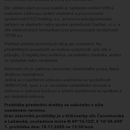
Dle sdělení jejich provozovatelů je nadzemní vedení VVN a
nadzemní sdělovací vedení vlastněné a provozované
společnosti EG.D Holding, a.s., provozovaná plynárenská
zařízení ve vlastnictví nebo správě společnosti GasNet, s.r.o. a
sítě elektronických komunikací jsou provozované společností
CETIN a.s.
Přehled umístění technických sítí je jen orientační. Na
předmětných pozemcích se mohou vyskytovat i jiné sítě a
přípojky, či objekty bez evidence, neznámého vlastníka, anebo
ve výstavbě nebo neužívané.
Nemovitá věc je zatížena omezeními vlastnického práva, která
dražbou nezaniknou:
Jedná se o pachtovní smlouvu uzavřenou se společností
HERBASTAR, spol. s r.o. za účelem zemědělské činnosti a
smlouvu o smlouvě budoucí o zřízení služebnosti se spolkem a
její následná smlouva.
Prohlídka předmětu dražby se uskuteční v níže
uvedeném termínu.
Sraz účastníků prohlídky je u křižovatky ulic Černohorská
a Lažanská, souřadnice místa N 49°16.122', E 16°34.204'
1. prohlídka dne: 18.11.2025 ve 12:30 hod.