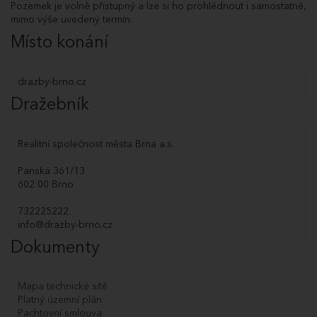
Pozemek je volně přístupný a lze si ho prohlédnout i samostatně,
mimo výše uvedený termín.
Místo konání
drazby-brno.cz
Dražebník
Realitní společnost města Brna a.s.
Panská 361/13
602 00 Brno
732225222
info@drazby-brno.cz
Dokumenty
Mapa technické sítě
Platný územní plán
Pachtovní smlouva