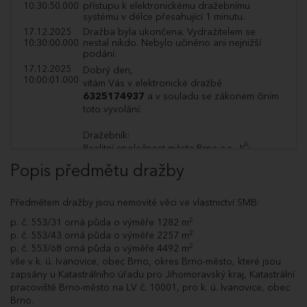
10:30:50.000
přístupu k elektronickému dražebnímu
systému v délce přesahující 1 minutu.
17.12.2025
Dražba byla ukončena. Vydražitelem se
10:30:00.000
nestal nikdo. Nebylo učiněno ani nejnižší
podání.
17.12.2025
Dobrý den,
10:00:01.000
vítám Vás v elektronické dražbě
6325174937
a v souladu se zákonem činím
toto vyvolání:
Dražebník:
Realitní společnost města Brna a.s., IČ:
07379161, DIČ CZ07379161
Popis předmětu dražby
se sídlem Panská 361/13, Brno-město, 602 00
Brno
zapsaná v obchodním rejstříku vedeném u
Předmětem dražby jsou nemovité věci ve vlastnictví SMB:
Krajského soudu v Brně, sp.zn. B 8033
2
p. č. 553/31 orná půda o výměře 1282 m
Licitátor: Jana Hradilová
2
p. č. 553/43 orná půda o výměře 2257 m
2
p. č. 553/68 orná půda o výměře 4492 m
Navrhovatel:
vše v k. ú. Ivanovice, obec Brno, okres Brno-město, které jsou
Statutární město Brno, IČO: 44992785, DIČ:
zapsány u Katastrálního úřadu pro Jihomoravský kraj, Katastrální
CZ44992785
pracoviště Brno-město na LV č. 10001, pro k. ú. Ivanovice, obec
Zahájení dražby: 17.12.2025 v 10:00
Brno.