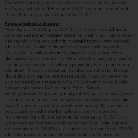
Předpokládané ukončení dražby: 17.12.2025
Zpeněžení (prodej) nemovité věci formou veřejné elektronické
v 10:30
dražby byl schválen ZMB na jeho Z9/27. zasedání konaném dne
10. 6. 2025 za vyvolávací cenu 1.365.270 Kč.
Předmětem dražby jsou nemovité věci
Popis předmětu dražby:
a jejich příslušenství ve vlastnictví SMB:
Pozemky p. č. 553/31, p. č. 553/43, p. č. 553/68 se nachází při
Předmětem dražby je nemovitá věc ve
severním zastavěném okraji města Brna, v rámci k.ú. Ivanovice se
vlastnictví SMB:
pak nachází při severovýchodním okraji katastru, který sousedí
2
p. č. 553/31 orná půda o výměře 1282 m
s k. ú. Česká. Lokalita je dle mapového podkladu nazvaná
2
p. č. 553/43 orná půda o výměře 2257 m
Lelekovská. Lokalita s předmětnými pozemky je ohraničena
2
p. č. 553/68 orná půda o výměře 4492 m
ulicemi Mácova, Černohorská a Hradecká. Pozemky jsou užívány
vše v k. ú. Ivanovice, obec Brno, okres Brno-
k zemědělské výrobě. Lokalita má pravidelný tvar s proměnnou
město, které jsou zapsány u Katastrálního
sklonitostí. Přístup k pozemkům je z ulice Černohorská, která je
úřadu pro Jihomoravský kraj, Katastrální
hlavní dopravní tepnou místní části zajišťující spojení severního
pracoviště Brno-město na LV č. 10001, pro k.
okraje města Brna s městem Kuřim. Při východním okraji lokality
ú. Ivanovice, obec Brno.
pak prochází silnice I/43 ve směru Brno – Svitavy.
Zpeněžení (prodej) nemovité věci formou
Všechny předmětné pozemky mají protáhlý tvar ve směru východ
veřejné elektronické dražby byl schválen
- západ a jsou součástí scelené plochy zemědělských pozemků.
ZMB na jeho Z9/27. zasedání konaném dne
Jejich hranice nejsou v terénu polohově určeny. Na pozemcích
10. 6. 2025 za vyvolávací cenu 1.365.270 Kč.
nebyly zjištěny žádné stavby, oplocení, ani trvalé porosty.
Pro orientaci lze přibližně stanovit, že pozemek p. č. 553/31 v k.
Vyvolávací cena: 1 365 270 Kč
ú. Ivanovice se nachází ve vzdálenosti cca 94 m jižním směrem
Minimální příhoz: 30 000 Kč
od pozemku p. č. 553/43 v k. ú. Ivanovice a pozemek p.č. 553/68
Dražební jistota: 136 527 Kč
v k. ú. Ivanovice se nachází ve vzdálenosti cca 83 m jižním