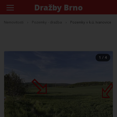
Dražby Brno
Nemovitosti
›
Pozemky - dražba
›
Pozemky v k.ú. Ivanovice
1 / 4