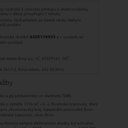
y nedošlo k omezení přístupu k elektronickému
ému v délce přesahující 1 minutu.
nčena. Vydražitelem se nestal nikdo. Nebylo
ižší podání.
ktronické dražbě
6325174933
a v souladu se
oto vyvolání:
ost města Brna a.s., IČ: 07379161, DIČ
á 361/13, Brno-město, 602 00 Brno
odním rejstříku vedeném u Krajského soudu v
8033
ažby
Hradilová
a její příslušenství ve vlastnictví SMB:
o Brno, IČO: 44992785, DIČ: CZ44992785
2
ada o výměře 1156 m
v k. ú. Brněnské Ivanovice, který
pro Jihomoravský kraj, Katastrální pracoviště Brno-
: 11.12.2025 v 10:00
Brněnské Ivanovice, obec Brno.
ukončení dražby: 11.12.2025 v 10:30
u formou veřejné elektronické dražby byl schválen
žby jsou nemovité věci a jejich