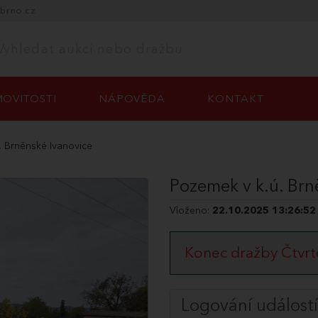
-brno.cz
OVITOSTI
NÁPOVĚDA
KONTAKT
 Brněnské Ivanovice
Pozemek v k.ú. Brn
Vloženo:
22.10.2025 13:26:52
Konec dražby Čtvrt
Logování událostí