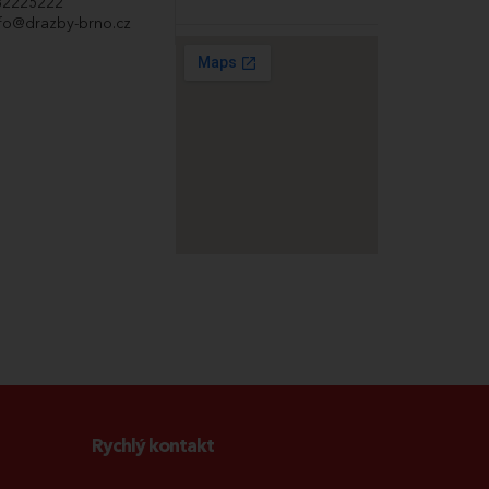
32225222
nfo@drazby-brno.cz
Rychlý kontakt