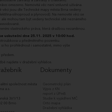
(samostatné zahrady a zahrady s chatkami).
zahájena, můžete činit nabídky/příhozy.
 právo omezeno. Nemovitá věc není smluvně užívána.
ájena, nyní můžete činit podání.
ité věci jsou dle Technické mapy města Brna vedeny
lektřina-silnoproud a plynovod). Na nemovité věci se
ě, ale mohou tam být vedeny technické sítě neznámého
 neevidované.
eními vlastnického práva, která dražbou nezaniknou.
se uskuteční
dne 25.11. 2025 v 10:00 hod.
e Votroubkova u předmětného pozemku.
e si ho prohlédnout i samostatně, mimo výše
t předem.
žbě najdete v dražební vyhlášce.
ražebník
Dokumenty
alitní společnost města
Geometrický plán
na a.s.
Výpis z KN
report z ÚPmB
anská 361/13
Studie k vyjádření MČ
02 00 Brno
Orto mapa
Dražební vyhláška