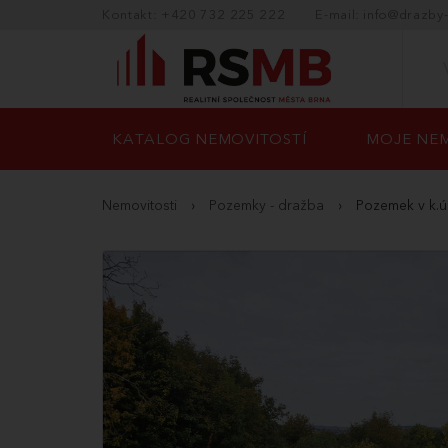
Kontakt: +420 732 225 222
E-mail: info@drazby
KATALOG NEMOVITOSTÍ
MOJE NEM
Nemovitosti
›
Pozemky - dražba
›
Pozemek v k.ú.