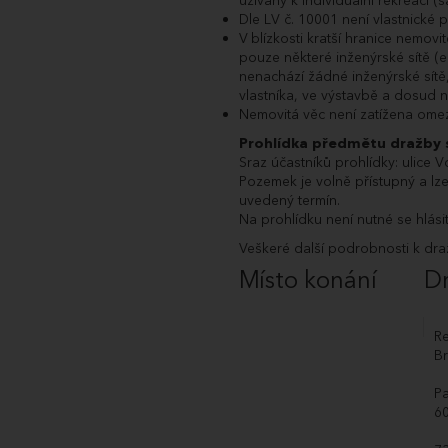
užívány k individuální rekreaci 
Dražba je tímto 
Dle LV č. 10001 není vlastnické
11.12.2025
Dražba byla zah
V blízkosti kratší hranice nemov
10:00:00.000
pouze některé inženýrské sítě (e
nenachází žádné inženýrské sít
vlastníka, ve výstavbě a dosud
Nemovitá věc není zatížena omez
Prohlídka předmětu dražby 
Sraz účastníků prohlídky: ulic
Pozemek je volně přístupný a lz
uvedený termín.
Na prohlídku není nutné se hlási
Veškeré další podrobnosti k dra
Místo konání
D
Re
Br
P
6