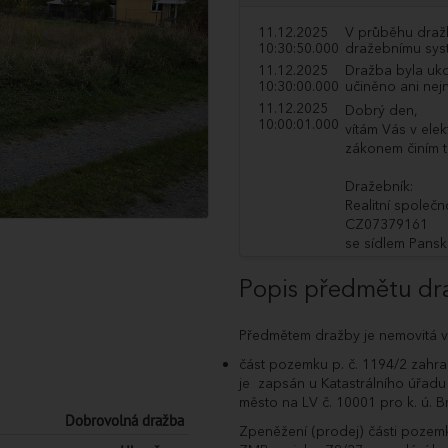
11.12.2025
V průběhu dražb
10:30:50.000
dražebnímu syst
11.12.2025
Dražba byla uko
10:30:00.000
učiněno ani nejn
11.12.2025
Dobrý den,
10:00:01.000
vítám Vás v ele
zákonem činím t
Dražebník:
Realitní společn
CZ07379161
se sídlem Pansk
zapsaná v obch
Brně, sp.zn. B 
Popis předmětu dr
Licitátor: Jana 
Předmětem dražby je nemovitá věc 
Navrhovatel:
Statutární měst
část pozemku p. č. 1194/2 zahr
je zapsán u Katastrálního úřadu 
Zahájení dražby
město na LV č. 10001 pro k. ú. 
Předpokládané 
Dobrovolná dražba
Zpeněžení (prodej) části pozemk
Předmětem dra