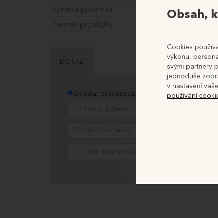
Výměra pozemku
Obsah, k
Termín prohlídky
Cookies používá
výkonu, personal
DOTAZ
svými partnery p
jednoduše zobra
v nastavení vaše
Odeslat provozovateli
Odeslat dražebníko
používání cooki