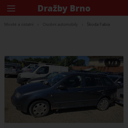
Dražby Brno
Movité a ostatní
›
Osobní automobily
›
Škoda Fabia
1 / 3