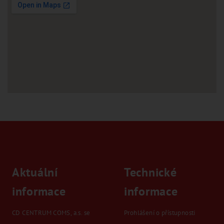
komunikací dle ust. § 40 odst. 5 písm. b)
zákona č. 13/1997 Sb., o pozemních
komunikacích, ve znění pozdějších předpisů
(dále je „zákon o pozemních komunikacích“),
a článku 30 odst. 2 písm. b) vyhlášky SMB č.
20/2001, kterou se vydává Statut města Brna
ve znění pozdějších změn a doplňků,
rozhodnutí nabylo právní moci dne
14.01.2025.
Popis předmětu dražby:
Jedná se o ojeté silniční vozidlo tovární
značky Škoda Fabia, RZ 7B7 5026, VIN:
TMBJC46Y944102749, barva šedá metalíza.
K vozidlu nejsou k dispozici klíče, technické
průkazy ani žádná dokumentace.
Aktuální
Technické
Vyvolávací cena: 4 000 Kč
informace
informace
Minimální příhoz: 100 Kč
Veškeré podmínky a informace o dražbě
naleznete v dražební vyhlášce na webu
CD CENTRUM COMS, a.s. se
Prohlášení o přístupnosti
dražebníka.