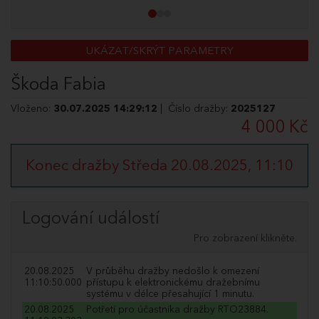
UKÁZAT/SKRÝT PARAMETRY
Škoda Fabia
Vloženo:
30.07.2025 14:29:12
| Číslo dražby:
2025127
4 000 Kč
Konec dražby Středa 20.08.2025, 11:10
Logování událostí
Pro zobrazení klikněte.
20.08.2025
V průběhu dražby nedošlo k omezení
11:10:50.000
přístupu k elektronickému dražebnímu
systému v délce přesahující 1 minutu.
20.08.2025
Potřetí pro účastníka dražby RTO23884.