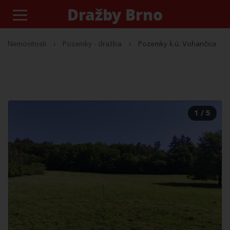
Dražby Brno
Nemovitosti
›
Pozemky - dražba
›
Pozemky k.ú. Vohančice
1 / 5