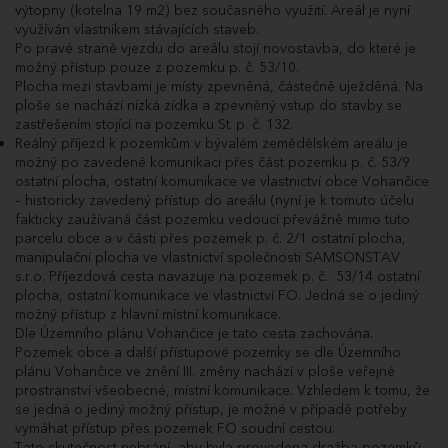
výtopny (kotelna 19 m2) bez současného využití. Areál je nyní
21.05.2025
Poprvé pro účastníka dražby ABO33411.
11:09:12.463
využíván vlastníkem stávajících staveb.
Po pravé straně vjezdu do areálu stojí novostavba, do které je
21.05.2025
Poprvé pro účastníka dražby WJU27677.
11:08:56.453
možný přístup pouze z pozemku p. č. 53/10.
Plocha mezi stavbami je místy zpevněná, částečně uježděná. Na
21.05.2025
Dražitel WJU27677 podal příhoz do dražby
11:08:56.407
ve výši 100 000 Kč a navýšil nabídnutou cenu
ploše se nachází nízká zídka a zpevněný vstup do stavby se
na 20 160 000 Kč.
zastřešením stojící na pozemku St. p. č. 132.
21.05.2025
Poprvé pro účastníka dražby ABO33411.
Reálný příjezd k pozemkům v bývalém zemědělském areálu je
11:08:49.377
možný po zavedené komunikaci přes část pozemku p. č. 53/9
21.05.2025
Dražitel ABO33411 podal příhoz do dražby
ostatní plocha, ostatní komunikace ve vlastnictví obce Vohančice
11:08:49.233
ve výši 50 000 Kč a navýšil nabídnutou cenu
– historicky zavedený přístup do areálu (nyní je k tomuto účelu
na 20 060 000 Kč.
fakticky zaužívaná část pozemku vedoucí převážně mimo tuto
21.05.2025
Poprvé pro účastníka dražby WJU27677.
parcelu obce a v části přes pozemek p. č. 2/1 ostatní plocha,
11:08:32.817
manipulační plocha ve vlastnictví společnosti SAMSONSTAV
21.05.2025
Dražitel WJU27677 podal příhoz do dražby
s.r.o. Příjezdová cesta navazuje na pozemek p. č. 53/14 ostatní
11:08:32.753
ve výši 100 000 Kč a navýšil nabídnutou cenu
plocha, ostatní komunikace ve vlastnictví FO. Jedná se o jediný
na 20 010 000 Kč.
možný přístup z hlavní místní komunikace.
21.05.2025
Poprvé pro účastníka dražby ABO33411.
Dle Územního plánu Vohančice je tato cesta zachována.
11:08:23.787
Pozemek obce a další přístupové pozemky se dle Územního
21.05.2025
Dražitel ABO33411 podal příhoz do dražby
plánu Vohančice ve znění III. změny nachází v ploše veřejné
11:08:23.740
ve výši 50 000 Kč a navýšil nabídnutou cenu
prostranství všeobecné, místní komunikace. Vzhledem k tomu, že
na 19 910 000 Kč.
se jedná o jediný možný přístup, je možné v případě potřeby
21.05.2025
Poprvé pro účastníka dražby WJU27677.
vymáhat přístup přes pozemek FO soudní cestou.
11:08:10.823
Tato skutečnost nebrání, aby byla provedena dražba pozemků.