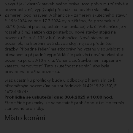
Nevyužije-li vlastník staveb svého práva, toto právo mu zůstává a
21.05.2025
Poprvé pro účastníka dražby WJU27677.
povinnost z něj vyplývající přechází na nového vlastníka.
11:03:31.920
Zaměření pod názvem „Vohančice – zaměření skutečného stavu“
21.05.2025
Dražitel WJU27677 podal příhoz do dražby
č. 196/2024 ze dne 17.7.2024 bylo zjištěno, že pozemek p. č.
11:03:31.857
ve výši 100 000 Kč a navýšil nabídnutou cenu
na 18 360 000 Kč.
53/10 (ostatní plocha, ostatní komunikace) v k. ú. Vohančice je v
rozsahu 5 m2 zatížen cizí přístavbou nové stavby stojící na
21.05.2025
Poprvé pro účastníka dražby ABO33411.
11:03:24.030
pozemku St. p. č. 135 v k. ú. Vohančice. Nová stavba ani
pozemek, na kterém nová stavba stojí, nejsou předmětem
21.05.2025
Dražitel ABO33411 podal příhoz do dražby
11:03:23.890
ve výši 50 000 Kč a navýšil nabídnutou cenu
dražby. Případné řešení majetkoprávního vztahu v souvislosti s
na 18 260 000 Kč.
přesahem a případné vypořádání je pak věcí nového vlastníka
21.05.2025
Poprvé pro účastníka dražby WJU27677.
pozemku p. č. 53/10 v k. ú. Vohančice. Stavba není zapsána v
11:03:02.800
katastru nemovitostí. Tato skutečnost nebrání, aby byla
21.05.2025
Dražitel WJU27677 podal příhoz do dražby
provedena dražba pozemku.
11:03:02.770
ve výši 100 000 Kč a navýšil nabídnutou cenu
Sraz účastníků prohlídky bude u odbočky z hlavní silnice k
na 18 210 000 Kč.
předmětným pozemkům na souřadnicích N 49°19.32150', E
21.05.2025
Poprvé pro účastníka dražby ABO33411.
16°23.48747'.
11:02:53.413
Prohlídka se uskuteční dne: 30.4.2025 v 10:00 hod.
21.05.2025
Dražitel ABO33411 podal příhoz do dražby
Předmětné pozemky lze samostatně prohlédnout i mimo termín
11:02:53.380
ve výši 50 000 Kč a navýšil nabídnutou cenu
na 18 110 000 Kč.
stanovené prohlídky.
21.05.2025
Poprvé pro účastníka dražby WJU27677.
Místo konání
11:02:32.543
21.05.2025
Dražitel WJU27677 podal příhoz do dražby
11:02:32.493
ve výši 100 000 Kč a navýšil nabídnutou cenu