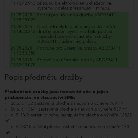
11:16:42.943
přístupu k elektronickému dražebnímu
systému v délce přesahující 1 minutu.
21.05.2025
Potřetí pro účastníka dražby ABO33411.
11:15:53.027
21.05.2025
Neučiní-li někdo z přítomných účastníků
11:14:53.243
dražby podání vyšší, než bylo podání
naposled učiněné účastníkem dražby
ABO33411, udělím mu příklep.
21.05.2025
Podruhé pro účastníka dražby ABO33411.
11:13:53.350
21.05.2025
Poprvé pro účastníka dražby ABO33411.
11:12:53.070
21.05.2025
Dražitel ABO33411 podal příhoz do dražby
Popis předmětu dražby
11:12:53.007
ve výši 50 000 Kč a navýšil nabídnutou cenu
na 20 660 000 Kč.
21.05.2025
Poprvé pro účastníka dražby WJU27677.
Předmětem dražby jsou nemovité věci a jejich
11:12:33.697
příslušenství ve vlastnictví SMB:
21.05.2025
Dražitel WJU27677 podal příhoz do dražby
- St. p. č. 132 zastavěná plocha a nádvoří o výměře 769 m²
11:12:33.620
ve výši 100 000 Kč a navýšil nabídnutou cenu
- St. p. č. 136/1 zastavěná plocha a nádvoří o výměře 537 m²
na 20 610 000 Kč.
- p. č. 53/2 ostatní plocha, manipulační plocha o výměře 12822
21.05.2025
Neučiní-li někdo z přítomných účastníků
m²
11:12:28.963
dražby podání vyšší, než bylo podání
naposled učiněné účastníkem dražby
- p. č. 53/10 ostatní plocha, ostatní komunikace o výměře 130
ABO33411, udělím mu příklep.
m²