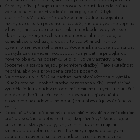
21.05.2025
Dražitel WJU27677 podal příhoz do dražby
Areál byl dříve připojen na vodovod vedoucí do nedalekého
11:08:10.727
ve výši 100 000 Kč a navýšil nabídnutou cenu
zámku a na nadzemní vedení el. energie, které již bylo
na 19 860 000 Kč.
odstraněno. V současné době zde není žádné napojení na
21.05.2025
Poprvé pro účastníka dražby ABO33411.
inženýrské sítě. Na pozemku p. č. 53/2 jižně od bývalého vepřína
11:07:59.450
v havarijním stavu se nachází jímka na odpadní vody. Veškeré
21.05.2025
Dražitel ABO33411 podal příhoz do dražby
hlavní řady inženýrských sítí vedou podél hl. místní veřejné
11:07:59.403
ve výši 50 000 Kč a navýšil nabídnutou cenu
komunikace procházející obcí, a to cca 50 m od hranice
na 19 760 000 Kč.
bývalého zemědělského areálu. Vodárenská akciová společnost
21.05.2025
Poprvé pro účastníka dražby WJU27677.
poskytla zákres vedení vodovodu, kde je patrná přípojka do
11:07:41.267
nového objektu na pozemku St p. č. 135 ve vlastnictví SMB
21.05.2025
Dražitel WJU27677 podal příhoz do dražby
(pozemek a stavba nejsou předmětem dražby). Tato skutečnost
11:07:41.203
ve výši 100 000 Kč a navýšil nabídnutou cenu
na 19 710 000 Kč.
nebrání, aby byla provedena dražba pozemků.
Na pozemku p. č. 53/2 se nachází nefunkční výtopna o výměře
21.05.2025
Poprvé pro účastníka dražby ABO33411.
11:07:33.127
19 m2 (kotelna – drobná stavba nezapsaná v KN), která zřejmě
vytápěla jednu z budov (propojení komínem) a nyní je nefunkční
21.05.2025
Dražitel ABO33411 podal příhoz do dražby
11:07:33.050
ve výši 50 000 Kč a navýšil nabídnutou cenu
a prázdná (tvoří funkční celek se stavbou). Její ocenění je
na 19 610 000 Kč.
provedeno nákladovou metodou (cena obvyklá je vyjádřena za
21.05.2025
Poprvé pro účastníka dražby WJU27677.
celek).
11:07:08.697
Dočasné užívání předmětných pozemků v bývalém zemědělském
21.05.2025
Dražitel WJU27677 podal příhoz do dražby
areálu v současné době není majetkoprávně vyřešeno, nejsou
11:07:08.633
ve výši 100 000 Kč a navýšil nabídnutou cenu
ani zemědělsky využívány, tzn., že není uzavřena nájemní
na 19 560 000 Kč.
smlouva či obdobná smlouva. Pozemky nejsou dotčeny ani
21.05.2025
Poprvé pro účastníka dražby ABO33411.
žádnou smlouvou o smlouvě budoucí, či smlouvou o zřízení
11:06:56.777