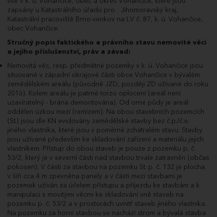
21.05.2025
Podruhé pro účastníka dražby ABO33411.
vše v k. ú. Vohančice, obec a okres Vohančice, které jsou
11:11:28.807
zapsány u Katastrálního úřadu pro Jihomoravský kraj,
21.05.2025
Poprvé pro účastníka dražby ABO33411.
Katastrální pracoviště Brno-venkov na LV č. 87, k. ú. Vohančice,
11:10:28.790
obec Vohančice.
21.05.2025
Dražitel ABO33411 podal příhoz do dražby
Stručný popis faktického a právního stavu nemovité věci
11:10:28.743
ve výši 50 000 Kč a navýšil nabídnutou cenu
a jejího příslušenství, práv a závad:
na 20 510 000 Kč.
21.05.2025
Poprvé pro účastníka dražby WJU27677.
Nemovitá věc, resp. předmětné pozemky v k. ú. Vohančice jsou
11:10:17.887
situované v západní okrajové části obce Vohančice v bývalém
21.05.2025
Dražitel WJU27677 podal příhoz do dražby
zemědělském areálu (původně JZD, později ZD užívané do roku
11:10:17.840
ve výši 100 000 Kč a navýšil nabídnutou cenu
2016). Kolem areálu je patrné torzo oplocení (areál není
na 20 460 000 Kč.
uzavíratelný - brána demontována). Od orné půdy je areál
21.05.2025
Poprvé pro účastníka dražby ABO33411.
oddělen úzkou mezí (remízem). Na obou stavebních pozemcích
11:10:01.717
(St.) jsou dle KN evidovány zemědělské stavby bez č.p./č.e.
21.05.2025
Dražitel ABO33411 podal příhoz do dražby
jiného vlastníka, které jsou v poměrně zchátralém stavu. Stavby
11:10:01.670
ve výši 50 000 Kč a navýšil nabídnutou cenu
jsou užívané především ke skladování zařízení a materiálu jejich
na 20 360 000 Kč.
vlastníkem. Přístup do obou staveb je pouze z pozemku p. č.
21.05.2025
Poprvé pro účastníka dražby WJU27677.
53/2, který je v severní části nad stavbou trvale zatravněn (občas
11:09:47.457
pokosen). V části za stavbou na pozemku St. p. č. 132 je plocha
21.05.2025
Dražitel WJU27677 podal příhoz do dražby
v šíři cca 4 m zpevněna panely a v části mezi stavbami je
11:09:47.393
ve výši 100 000 Kč a navýšil nabídnutou cenu
pozemek užíván za účelem přístupu a příjezdu ke stavbám a k
na 20 310 000 Kč.
manipulaci s movitými věcmi ke skladování vně staveb na
21.05.2025
Dražitel ABO33411 podal příhoz do dražby
pozemku p. č. 53/2 a v prostorách uvnitř staveb jiného vlastníka.
11:09:12.463
ve výši 50 000 Kč a navýšil nabídnutou cenu
na 20 210 000 Kč.
Na pozemku za horní stavbou se nachází strom a bývalá stavba