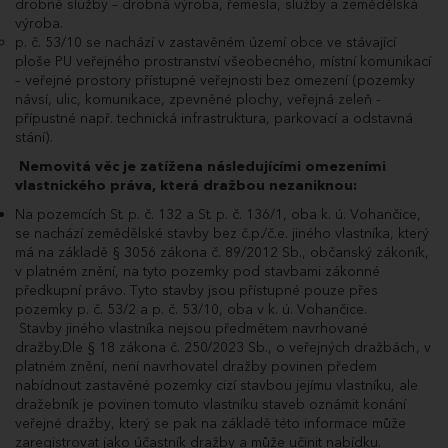
drobné služby – drobná výroba, řemesla, služby a zemědělská
21.05.2025
Poprvé pro účastníka dražby ABO33411.
11:04:46.510
výroba.
p. č. 53/10 se nachází v zastavěném území obce ve stávající
21.05.2025
Dražitel ABO33411 podal příhoz do dražby
11:04:46.433
ve výši 50 000 Kč a navýšil nabídnutou cenu
ploše PU veřejného prostranství všeobecného, místní komunikací
na 18 710 000 Kč.
– veřejné prostory přístupné veřejnosti bez omezení (pozemky
21.05.2025
Poprvé pro účastníka dražby WJU27677.
návsí, ulic, komunikace, zpevněné plochy, veřejná zeleň -
11:04:34.233
přípustné např. technická infrastruktura, parkovací a odstavná
21.05.2025
Dražitel WJU27677 podal příhoz do dražby
stání).
11:04:34.200
ve výši 100 000 Kč a navýšil nabídnutou cenu
Nemovitá věc je zatížena následujícími omezeními
na 18 660 000 Kč.
vlastnického práva, která dražbou nezaniknou:
21.05.2025
Poprvé pro účastníka dražby ABO33411.
11:04:23.970
Na pozemcích St. p. č. 132 a St. p. č. 136/1, oba k. ú. Vohančice,
21.05.2025
Dražitel ABO33411 podal příhoz do dražby
se nachází zemědělské stavby bez č.p./č.e. jiného vlastníka, který
11:04:23.923
ve výši 50 000 Kč a navýšil nabídnutou cenu
má na základě § 3056 zákona č. 89/2012 Sb., občanský zákoník,
na 18 560 000 Kč.
v platném znění, na tyto pozemky pod stavbami zákonné
21.05.2025
Poprvé pro účastníka dražby WJU27677.
předkupní právo. Tyto stavby jsou přístupné pouze přes
11:04:09.830
pozemky p. č. 53/2 a p. č. 53/10, oba v k. ú. Vohančice.
21.05.2025
Dražitel WJU27677 podal příhoz do dražby
Stavby jiného vlastníka nejsou předmětem navrhované
11:04:09.770
ve výši 100 000 Kč a navýšil nabídnutou cenu
dražby.Dle § 18 zákona č. 250/2023 Sb., o veřejných dražbách, v
na 18 510 000 Kč.
platném znění, není navrhovatel dražby povinen předem
21.05.2025
Poprvé pro účastníka dražby ABO33411.
nabídnout zastavěné pozemky cizí stavbou jejímu vlastníku, ale
11:03:59.897
dražebník je povinen tomuto vlastníku staveb oznámit konání
21.05.2025
Dražitel ABO33411 podal příhoz do dražby
veřejné dražby, který se pak na základě této informace může
11:03:59.850
ve výši 50 000 Kč a navýšil nabídnutou cenu
zaregistrovat jako účastník dražby a může učinit nabídku.
na 18 410 000 Kč.