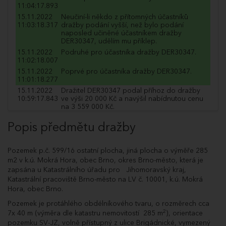
11:04:17.893
15.11.2022
Neučiní-li někdo z přítomných účastníků
11:03:18.317
dražby podání vyšší, než bylo podání
naposled učiněné účastníkem dražby
DER30347, udělím mu příklep.
15.11.2022
Podruhé pro účastníka dražby DER30347.
11:02:18.007
15.11.2022
Poprvé pro účastníka dražby DER30347.
11:01:18.277
15.11.2022
Dražitel DER30347 podal příhoz do dražby
10:59:17.843
ve výši 20 000 Kč a navýšil nabídnutou cenu
na 3 559 000 Kč.
15.11.2022
Neučiní-li někdo z přítomných účastníků
Popis předmětu dražby
10:59:06.873
dražby podání vyšší, než bylo podání
naposled učiněné účastníkem dražby
CIW09320, udělím mu příklep.
Pozemek p.č. 599/16 ostatní plocha, jiná plocha o výměře 285
15.11.2022
Podruhé pro účastníka dražby CIW09320.
m2 v k.ú. Mokrá Hora, obec Brno, okres Brno-město, která je
10:58:06.937
zapsána u Katastrálního úřadu pro Jihomoravský kraj,
15.11.2022
Poprvé pro účastníka dražby CIW09320.
Katastrální pracoviště Brno-město na LV č. 10001, k.ú. Mokrá
10:57:07.437
Hora, obec Brno.
15.11.2022
Dražitel CIW09320 podal příhoz do dražby
10:55:06.740
ve výši 200 000 Kč a navýšil nabídnutou cenu
Pozemek je protáhlého obdélníkového tvaru, o rozměrech cca
na 3 539 000 Kč.
2
7x 40 m (výměra dle katastru nemovitostí 285 m
), orientace
15.11.2022
Dražitel DER30347 podal příhoz do dražby
pozemku SV-JZ, volně přístupný z ulice Brigádnické, vymezený