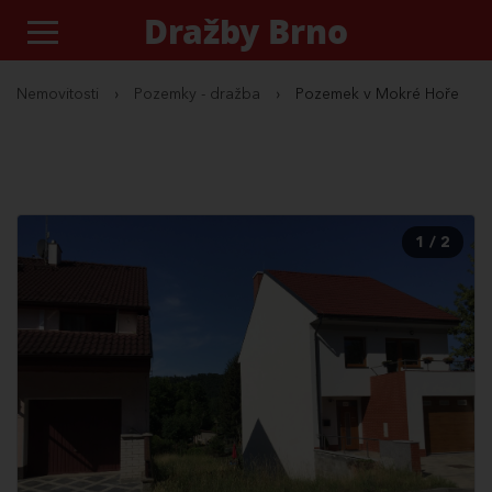
Dražby Brno
Nemovitosti
›
Pozemky - dražba
›
Pozemek v Mokré Hoře
1 / 2