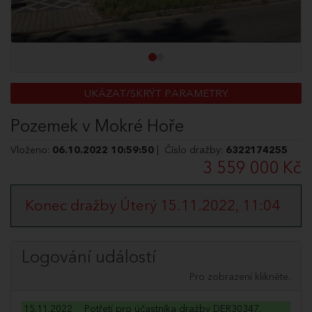
UKÁZAT/SKRÝT PARAMETRY
Pozemek v Mokré Hoře
Vloženo:
06.10.2022 10:59:50
| Číslo dražby:
6322174255
3 559 000 Kč
Konec dražby Úterý 15.11.2022, 11:04
Logování událostí
Pro zobrazení klikněte.
15.11.2022
Potřetí pro účastníka dražby DER30347.