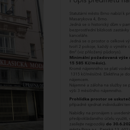
Popis předmětu na
Statutární město Brno nabízí k 
Masarykova 4, Brno.
Jedná se o historický dům v pa
bezprostřední blízkosti zastávk
kanceláře.
Jedná se o prostor o celkové v
tvoří 2 pokoje, každý o výměře 
2
8m
(viz přiložený půdorys).
Minimální požadovaná výše 
15 585 Kč/měsíc).
Kromě nájemného se platí vodné,
1315 kč/měsíčně. Elektřina je 
nájemcem.
Nájemné a záloha na služby se pl
výši 3 měsíčního nájemného.
Prohlídka prostor se uskute
případně sjednat individuální ter
Nabídky na pronájem s uvedením
předpokládaného účelu využití,
zasílejte nejpozději
do 30.6.20
města Brna a.s., Panská 13, 602