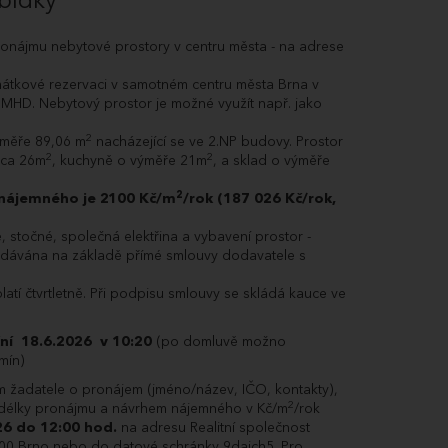
bídky
pronájmu nebytové prostory v centru města - na adrese
mátkové rezervaci v samotném centru města Brna v
y MHD. Nebytový prostor je možné využít např. jako
2
ýměře 89,06 m
nacházející se ve 2.NP budovy. Prostor
2
2
cca 26m
, kuchyně o výměře 21m
, a sklad o výměře
2
nájemného je 2100 Kč/m
/rok (187 026 Kč/rok,
 stočné, společná elektřina a vybavení prostor -
dodávána na základě přímé smlouvy dodavatele s
atí čtvrtletně. Při podpisu smlouvy se skládá kauce ve
ční 18.6.2026 v 10:20
(po domluvě možno
mín)
 žadatele o pronájem (jméno/název, IČO, kontakty),
2
 délky pronájmu a návrhem nájemného v Kč/m
/rok
26 do 12:00 hod.
na adresu Realitní společnost
 00 Brno nebo do datové schránky 9daich5. Pro