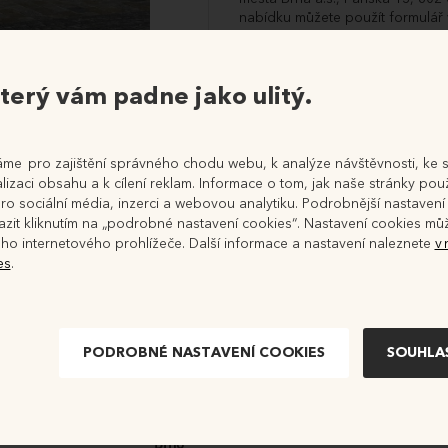
nabídku můžete použít formulář 
Nabídky budou projednány přís
zájemci vyrozuměni o výsledku.
terý vám padne jako ulitý.
Místo konání
Vy
me pro zajištění správného chodu webu, k analýze návštěvnosti, ke 
izaci obsahu a k cílení reklam. Informace o tom, jak naše stránky použ
ro sociální média, inzerci a webovou analytiku. Podrobnější nastavení
Re
zit kliknutím na „podrobné nastavení cookies“. Nastavení cookies můž
Br
ho internetového prohlížeče. Další informace a nastavení naleznete
v
Nabídkové řízení
es
.
P
6
Ukončeno
P2026005
7
i
12.06.2026 09:00
PODROBNÉ NASTAVENÍ COOKIES
30.06.2026 12:00
Jihomoravský
Brno