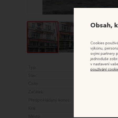
Obsah, k
Cookies používá
výkonu, personal
svými partnery p
jednoduše zobra
v nastavení vaše
Typ:
používání cooki
Stav:
Číslo:
Začátek:
Předpokládaný konec:
Kraj:
Město: