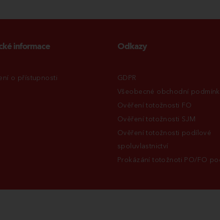
cké informace
Odkazy
ení o přístupnosti
GDPR
Všeobecné obchodní podmínk
Ověření totožnosti FO
Ověření totožnosti SJM
Ověření totožnosti podílové
spoluvlastnictví
Prokázání totožnoti PO/FO pod