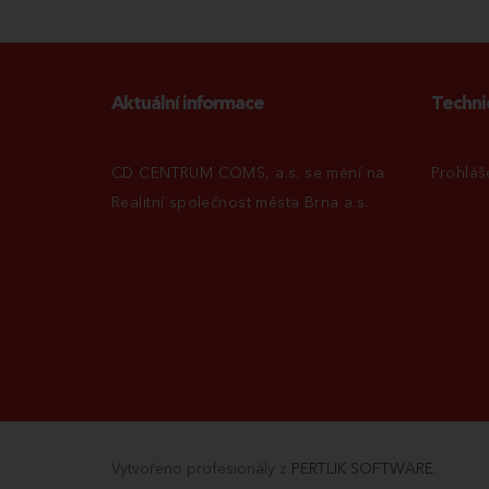
Aktuální informace
Techni
CD CENTRUM COMS, a.s. se mění na
Prohláš
Realitní společnost města Brna a.s.
Vytvořeno profesionály z
PERTLIK SOFTWARE
.